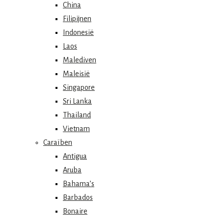
China
Filipijnen
Indonesië
Laos
Malediven
Maleisië
Singapore
Sri Lanka
Thailand
Vietnam
Caraïben
Antigua
Aruba
Bahama’s
Barbados
Bonaire