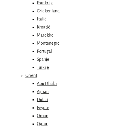
Frankrijk
Griekenland
Italië
Kroatië
Marokko
Montenegro
Portugal
Spanje
Turkije
Oriënt
Abu Dhabi
Ajman
Dubai
Egypte
Oman
Qatar