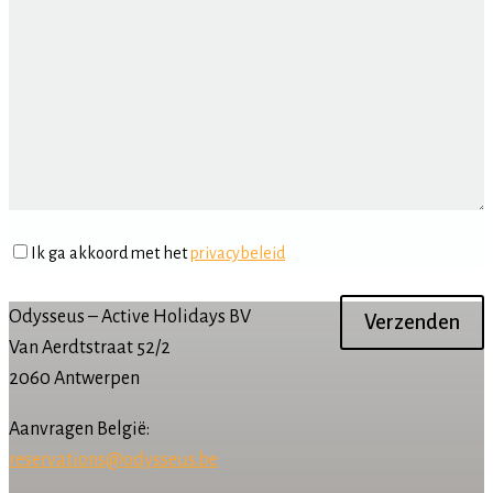
Ik ga akkoord met het
privacybeleid
Odysseus – Active Holidays BV
Van Aerdtstraat 52/2
2060 Antwerpen
Aanvragen België:
reservations@odysseus.be