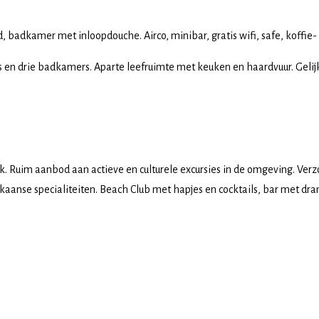
 badkamer met inloopdouche. Airco, minibar, gratis wifi, safe, koffie-
s en drie badkamers. Aparte leefruimte met keuken en haardvuur. Gelijk
ek. Ruim aanbod aan actieve en culturele excursies in de omgeving. V
anse specialiteiten. Beach Club met hapjes en cocktails, bar met dran