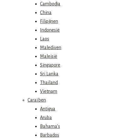
Cambodja
China
Filipijnen
Indonesië
Laos
Malediven
Maleisië
Singapore
Sri Lanka
Thailand
Vietnam
Caraïben
Antigua
Aruba
Bahama’s
Barbados