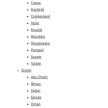
Cyprus
Frankrijk
Griekenland
Italië
Kroatië
Marokko
Montenegro
Portugal
Spanje
Turkije
Oriënt
Abu Dhabi
Ajman
Dubai
Egypte
Oman