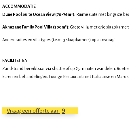
ACCOMMODATIE
Dune Pool Suite Ocean View (70-76m²):
Ruime suite met kingsize bed,
Akhazane Family Pool Villa (300m²):
Grote villa met drie slaapkamer
Andere suites en villatypes (t.e.m. 3 slaapkamers) op aanvraag.
FACILITEITEN
Zandstrand bereikbaar via shuttle of op 25 minuten wandelen. Boeti
kuren en behandelingen. Lounge Restaurant met Italiaanse en Marokka
Vraag een offerte aan