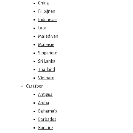
China
Filipijnen
Indonesië
Laos
Malediven
Maleisië
Singapore
Sri Lanka
Thailand
Vietnam
Caraïben
Antigua
Aruba
Bahama’s
Barbados
Bonaire