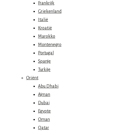
Frankrijk
Griekenland
Italië
Kroatië
Marokko
Montenegro
Portugal
Spanje
Turkije
Oriënt
Abu Dhabi
Ajman
Dubai
Egypte
Oman
Qatar