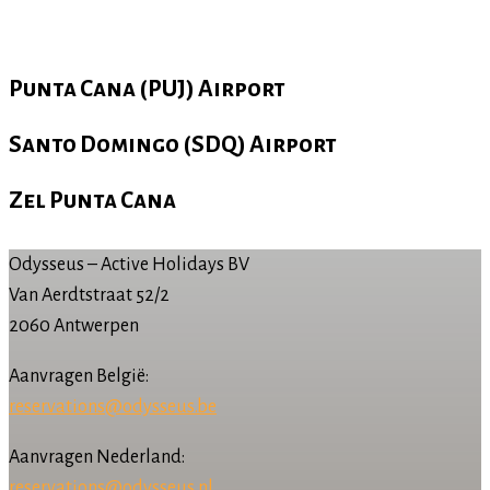
Punta Cana (PUJ) Airport
Santo Domingo (SDQ) Airport
Zel Punta Cana
Odysseus – Active Holidays BV
Van Aerdtstraat 52/2
2060 Antwerpen
Aanvragen België:
reservations@odysseus.be
Aanvragen Nederland:
reservations@odysseus.nl