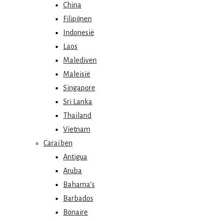
China
Filipijnen
Indonesië
Laos
Malediven
Maleisië
Singapore
Sri Lanka
Thailand
Vietnam
Caraïben
Antigua
Aruba
Bahama’s
Barbados
Bonaire