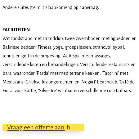
Andere suites (t.e.m. 2 slaapkamers) op aanvraag.
FACILITEITEN
Wit zandstrand met strandclub, twee zwembaden met ligbedden en
Balinese bedden. Fitness, yoga, groepslessen, strandvolleybal,
tennis en golf in de omgeving. ‘AUA Spa’ met massages,
verschillende kuren en behandelingen. Verschillende restaurants en
bars, waaronder ‘Parda’ met mediterrane keuken, ‘Tacorini’ met
Mexicaans-Griekse fusiongerechten en ‘Neguri’ beachclub. ‘Café de
Finca’ voor koffie, ‘Silvestre’ wijnbar en verschillende cocktailbars.
Vraag een offerte aan