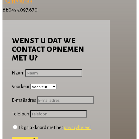
+32 11 340 149
BE0455.097.670
wenst u dat we
contact opnemen
met u?
Naam
Voorkeur
E-mailadres
Telefoon
Ik ga akkoord met het
privacybeleid