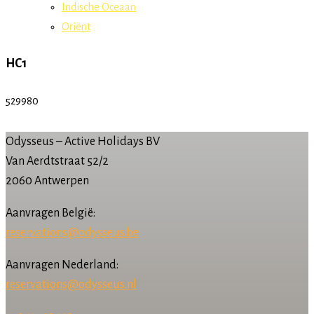
Indische Oceaan
Oriënt
HC1
529980
Odysseus – Active Holidays BV
Van Aerdtstraat 52/2
2060 Antwerpen
Aanvragen België:
reservations@odysseus.be
Aanvragen Nederland:
reservations@odysseus.nl