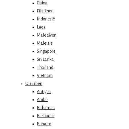
China
Filipijnen
Indonesië
Laos
Malediven
Maleisië
Singapore
Sri Lanka
Thailand
Vietnam
Caraïben
Antigua
Aruba
Bahama’s
Barbados
Bonaire