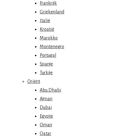
Frankrijk
Griekenland
Italië
Kroatië
Marokko
Montenegro
Portugal
Spanje
Turkije
Oriënt
Abu Dhabi
Ajman
Dubai
Egypte
Oman
Qatar